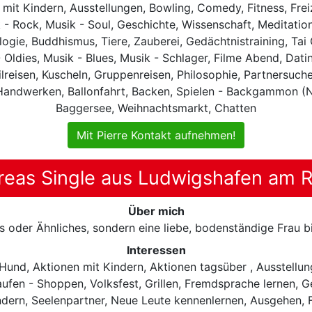
t Kindern, Ausstellungen, Bowling, Comedy, Fitness, Freize
 - Rock, Musik - Soul, Geschichte, Wissenschaft, Meditation,
ologie, Buddhismus, Tiere, Zauberei, Gedächtnistraining, 
 Oldies, Musik - Blues, Musik - Schlager, Filme Abend, Datin
reisen, Kuscheln, Gruppenreisen, Philosophie, Partnersuche, 
Handwerken, Ballonfahrt, Backen, Spielen - Backgammon (N
Baggersee, Weihnachtsmarkt, Chatten
Mit Pierre Kontakt aufnehmen!
reas Single aus Ludwigshafen am R
Über mich
ms oder Ähnliches, sondern eine liebe, bodenständige Frau 
Interessen
 Hund, Aktionen mit Kindern, Aktionen tagsüber , Ausstellun
ufen - Shoppen, Volksfest, Grillen, Fremdsprache lernen, Ge
dern, Seelenpartner, Neue Leute kennenlernen, Ausgehen, Fi