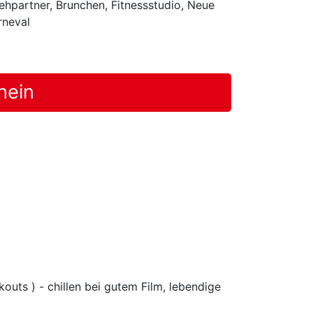
gehpartner, Brunchen, Fitnessstudio, Neue
rneval
hein
outs ) - chillen bei gutem Film, lebendige