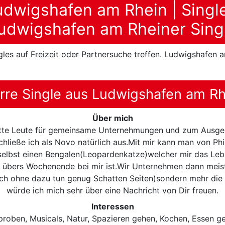
udwigshafen am Rhein | Singl
udwigshafen am Rheiner Sing
les auf Freizeit oder Partnersuche treffen. Ludwigshafen 
erre Single aus Ludwigshafen am Rh
Über mich
nette Leute für gemeinsame Unternehmungen und zum Ausgehe
hließe ich als Novo natürlich aus.Mit mir kann man von Phi
selbst einen Bengalen(Leopardenkatze)welcher mir das Leb
e übers Wochenende bei mir ist.Wir Unternehmen dann mei
ch ohne dazu tun genug Schatten Seiten)sondern mehr die 
würde ich mich sehr über eine Nachricht von Dir freuen.
Interessen
proben, Musicals, Natur, Spazieren gehen, Kochen, Essen ge